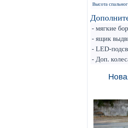
Высота спального
Дополнит
- мягкие бо
- ящик выд
- LED-подсв
- Доп. колес
Новая