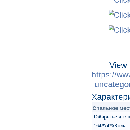
View 
https://ww
uncategor
Характер
Cпальное мест
Габариты:
дл./ш
164*74*53 см
.