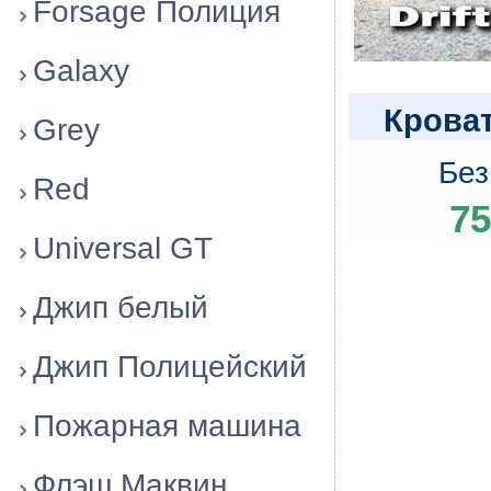
Forsage Полиция
Galaxy
Кроват
Grey
Без
Red
75
Universal GT
Джип белый
Джип Полицейский
Пожарная машина
Флэш Маквин