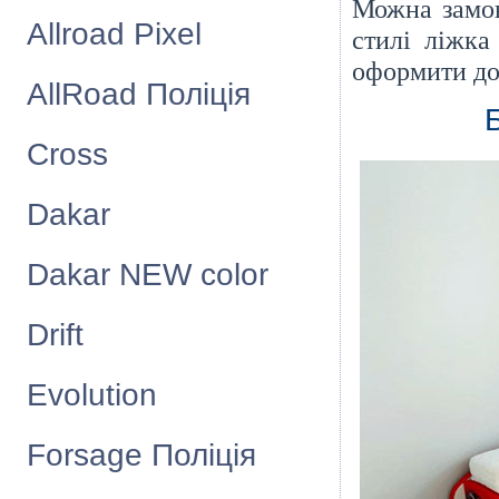
Можна замов
Allroad Pixel
стилі ліжк
оформити до
AllRoad Полiцiя
Cross
Dakar
Dakar NEW color
Drift
Evolution
Forsage Полiцiя