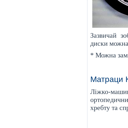
Зазвичай зо
диски можна 
* Можна замо
Матраци
Ліжко-маши
ортопедични
хребту та сп