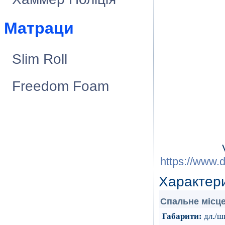
Матраци
Slim Roll
Freedom Foam
https://www.
Характер
Cпальне мiсце
Габарити:
дл./ши