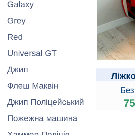
Galaxy
Grey
Red
Universal GT
Джип
Лiжко
Флеш Маквiн
Без
Джип Поліцейський
75
Пожежна машина
Хаммер Поліція