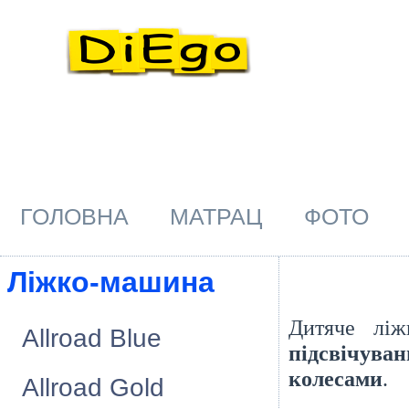
ГОЛОВНА
МАТРАЦ
ФОТО
Лiжко-машина
Дитяче ліж
Allroad Blue
підсвічув
колесами
.
Allroad Gold