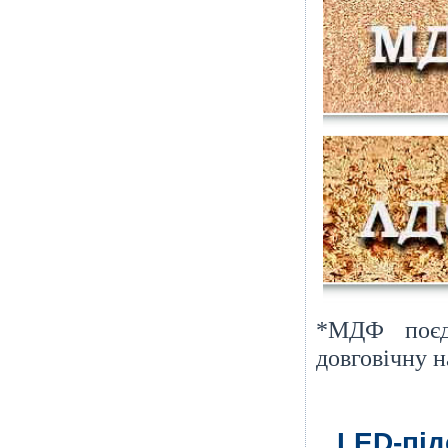
*МДФ поєдн
довговічну н
LED-під