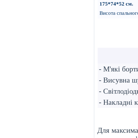
175*74*52 см
.
Висота спального
- М'якi бор
- Висувна 
- Світлодіод
- Накладні 
Для максима