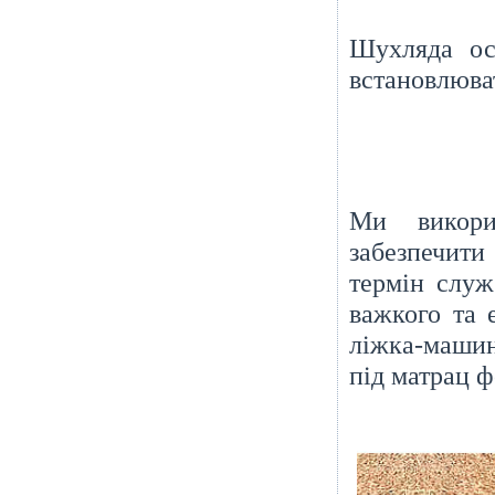
Шухляда ос
встановлюв
Ми викори
забезпечит
термін слу
важкого та 
ліжка-маши
під матрац 