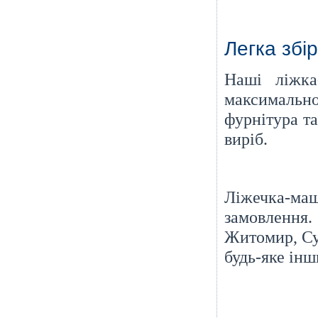
Легка збі
Наші ліжка
максимально
фурнітура та
виріб.
Ліжечка-маш
замовлення.
Житомир, Су
будь-яке інш