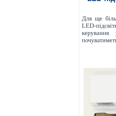
Для ще біл
LED-підсві
керування
почуватиметь