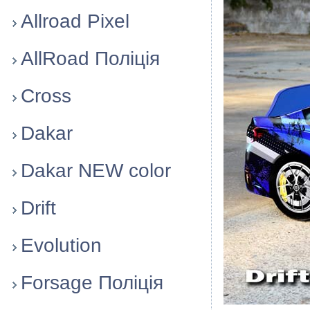
Allroad Pixel
AllRoad Полiцiя
Cross
Dakar
Dakar NEW color
Drift
Evolution
Forsage Полiцiя