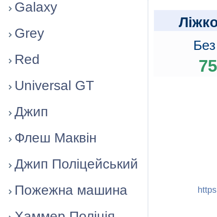
Galaxy
Лiжко
Grey
Без
Red
75
Universal GT
Джип
Флеш Маквiн
Джип Поліцейський
Пожежна машина
http
Хаммер Поліція