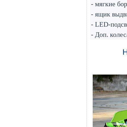
- мягкие бо
- ящик выд
- LED-подсв
- Доп. колес
Н