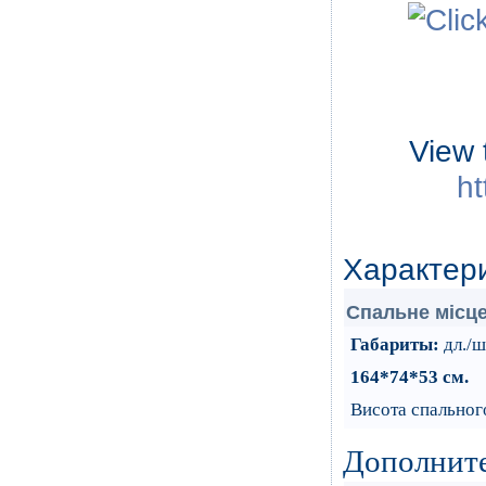
View 
ht
Характер
Cпальне мiсце
Габариты:
дл./ш
164*74*53 см
.
Висота спального
Дополнит