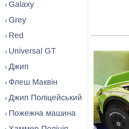
Galaxy
Grey
Red
Universal GT
Джип
Флеш Маквiн
Джип Поліцейський
Пожежна машина
Хаммер Поліція