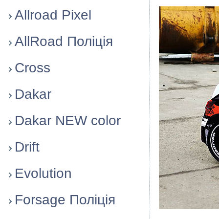
Allroad Pixel
AllRoad Полiцiя
Cross
Dakar
Dakar NEW color
Drift
Evolution
Forsage Полiцiя